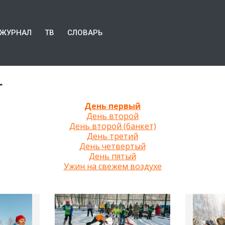
ЖУРНАЛ
ТВ
СЛОВАРЬ
т
День первый
День второй
День второй (банкет)
День третий
День четвертый
День пятый
Ужин на свежем воздухе